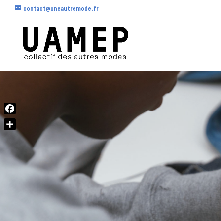
contact@uneautremode.fr
Facebook
Share